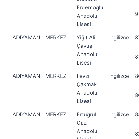
Erdemoğlu
9
Anadolu
Lisesi
ADIYAMAN
MERKEZ
Yiğit Ali
İngilizce
8
Çavuş
Anadolu
8
Lisesi
ADIYAMAN
MERKEZ
Fevzi
İngilizce
8
Çakmak
Anadolu
8
Lisesi
ADIYAMAN
MERKEZ
Ertuğrul
İngilizce
8
Gazi
Anadolu
8