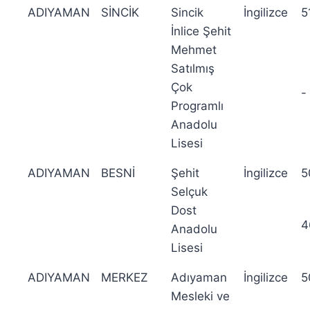
ADIYAMAN
SİNCİK
Sincik
İngilizce
5
İnlice Şehit
Mehmet
Satılmış
Çok
-
Programlı
Anadolu
Lisesi
ADIYAMAN
BESNİ
Şehit
İngilizce
5
Selçuk
Dost
4
Anadolu
Lisesi
ADIYAMAN
MERKEZ
Adıyaman
İngilizce
5
Mesleki ve