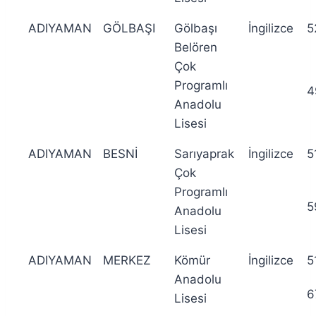
ADIYAMAN
GÖLBAŞI
Gölbaşı
İngilizce
5
Belören
Çok
Programlı
4
Anadolu
Lisesi
ADIYAMAN
BESNİ
Sarıyaprak
İngilizce
5
Çok
Programlı
5
Anadolu
Lisesi
ADIYAMAN
MERKEZ
Kömür
İngilizce
5
Anadolu
6
Lisesi