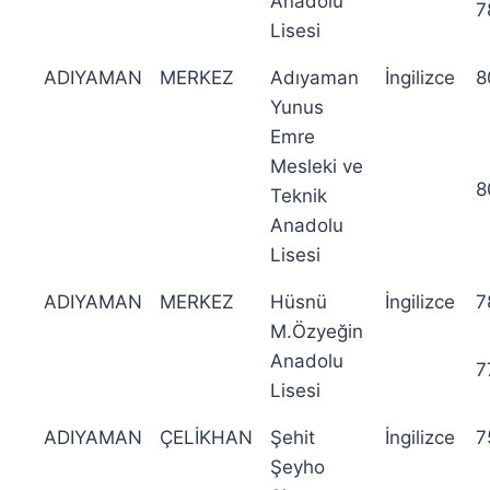
Anadolu
7
Lisesi
ADIYAMAN
MERKEZ
Adıyaman
İngilizce
8
Yunus
Emre
Mesleki ve
8
Teknik
Anadolu
Lisesi
ADIYAMAN
MERKEZ
Hüsnü
İngilizce
7
M.Özyeğin
Anadolu
7
Lisesi
ADIYAMAN
ÇELİKHAN
Şehit
İngilizce
7
Şeyho