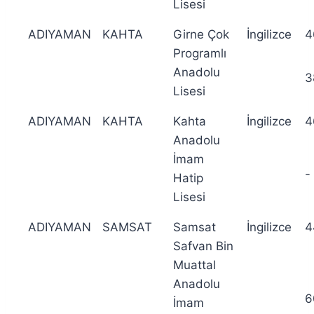
Lisesi
ADIYAMAN
KAHTA
Girne Çok
İngilizce
4
Programlı
Anadolu
3
Lisesi
ADIYAMAN
KAHTA
Kahta
İngilizce
4
Anadolu
İmam
-
Hatip
Lisesi
ADIYAMAN
SAMSAT
Samsat
İngilizce
4
Safvan Bin
Muattal
Anadolu
6
İmam