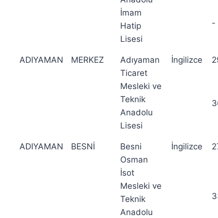
İmam
-
Hatip
Lisesi
ADIYAMAN
MERKEZ
Adıyaman
İngilizce
2
Ticaret
Mesleki ve
Teknik
3
Anadolu
Lisesi
ADIYAMAN
BESNİ
Besni
İngilizce
2
Osman
İsot
Mesleki ve
3
Teknik
Anadolu