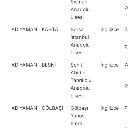
Şişman
7
Anadolu
Lisesi
ADIYAMAN
KAHTA
Borsa
İngilizce
7
İstanbul
Anadolu
7
Lisesi
ADIYAMAN
BESNİ
Şehit
İngilizce
7
Abidin
Tanrıkolu
7
Anadolu
Lisesi
ADIYAMAN
GÖLBAŞI
Gölbaşı
İngilizce
7
Yunus
Emre