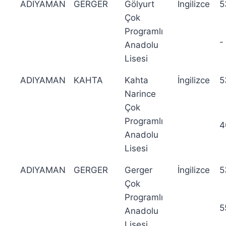
ADIYAMAN
GERGER
Gölyurt
İngilizce
5
Çok
Programlı
-
Anadolu
Lisesi
ADIYAMAN
KAHTA
Kahta
İngilizce
5
Narince
Çok
Programlı
4
Anadolu
Lisesi
ADIYAMAN
GERGER
Gerger
İngilizce
5
Çok
Programlı
5
Anadolu
Lisesi