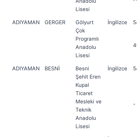
Anadolu
Lisesi
ADIYAMAN
GERGER
Gölyurt
İngilizce
5
Çok
Programlı
4
Anadolu
Lisesi
ADIYAMAN
BESNİ
Besni
İngilizce
5
Şehit Eren
Kupal
Ticaret
Mesleki ve
-
Teknik
Anadolu
Lisesi