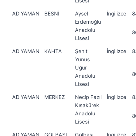
Lisesi
ADIYAMAN
BESNİ
Aysel
İngilizce
8
Erdemoğlu
Anadolu
8
Lisesi
ADIYAMAN
KAHTA
Şehit
İngilizce
8
Yunus
Uğur
8
Anadolu
Lisesi
ADIYAMAN
MERKEZ
Necip Fazıl
İngilizce
8
Kısakürek
Anadolu
8
Lisesi
ADIYAMAN
GÖLBAŞI
Gölbaşı
İngilizce
8