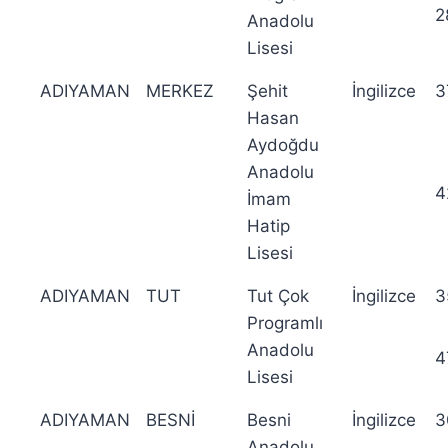
2
Anadolu
Lisesi
ADIYAMAN
MERKEZ
Şehit
İngilizce
3
Hasan
Aydoğdu
Anadolu
4
İmam
Hatip
Lisesi
ADIYAMAN
TUT
Tut Çok
İngilizce
3
Programlı
Anadolu
4
Lisesi
ADIYAMAN
BESNİ
Besni
İngilizce
3
Anadolu