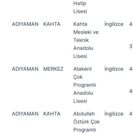
Hatip
Lisesi
ADIYAMAN
KAHTA
Kahta
İngilizce
4
Mesleki ve
Teknik
3
Anadolu
Lisesi
ADIYAMAN
MERKEZ
Atakent
İngilizce
4
Çok
Programlı
4
Anadolu
Lisesi
ADIYAMAN
KAHTA
Abdullah
İngilizce
4
Öztürk Çok
Programlı