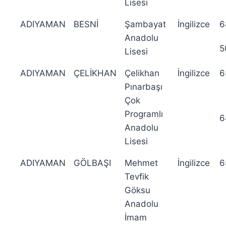
Lisesi
ADIYAMAN
BESNİ
Şambayat
İngilizce
6
Anadolu
5
Lisesi
ADIYAMAN
ÇELİKHAN
Çelikhan
İngilizce
6
Pınarbaşı
Çok
Programlı
6
Anadolu
Lisesi
ADIYAMAN
GÖLBAŞI
Mehmet
İngilizce
6
Tevfik
Göksu
Anadolu
İmam