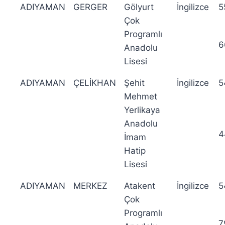
ADIYAMAN
GERGER
Gölyurt
İngilizce
5
Çok
Programlı
6
Anadolu
Lisesi
ADIYAMAN
ÇELİKHAN
Şehit
İngilizce
5
Mehmet
Yerlikaya
Anadolu
4
İmam
Hatip
Lisesi
ADIYAMAN
MERKEZ
Atakent
İngilizce
5
Çok
Programlı
7