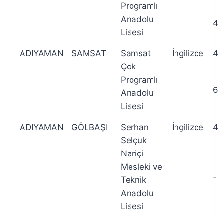
Programlı
Anadolu
4
Lisesi
ADIYAMAN
SAMSAT
Samsat
İngilizce
4
Çok
Programlı
6
Anadolu
Lisesi
ADIYAMAN
GÖLBAŞI
Serhan
İngilizce
4
Selçuk
Nariçi
Mesleki ve
-
Teknik
Anadolu
Lisesi