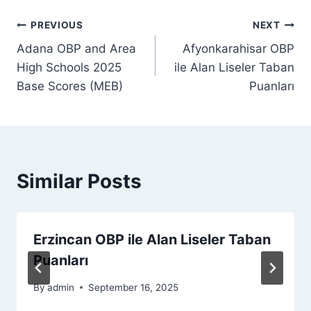
Post
PREVIOUS
NEXT
Adana OBP and Area
Afyonkarahisar OBP
navigation
High Schools 2025
ile Alan Liseler Taban
Base Scores (MEB)
Puanları
Similar Posts
Erzincan OBP ile Alan Liseler Taban
Puanları
By
admin
September 16, 2025