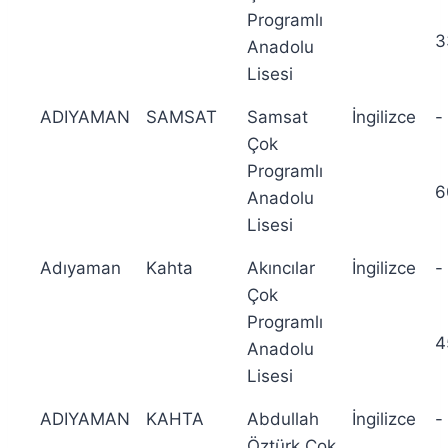
Programlı
3
Anadolu
Lisesi
ADIYAMAN
SAMSAT
Samsat
İngilizce
-
Çok
Programlı
6
Anadolu
Lisesi
Adıyaman
Kahta
Akıncılar
İngilizce
-
Çok
Programlı
4
Anadolu
Lisesi
ADIYAMAN
KAHTA
Abdullah
İngilizce
-
Öztürk Çok