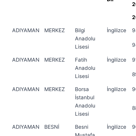
2
2
ADIYAMAN
MERKEZ
Bilgi
İngilizce
9
Anadolu
9
Lisesi
ADIYAMAN
MERKEZ
Fatih
İngilizce
9
Anadolu
8
Lisesi
ADIYAMAN
MERKEZ
Borsa
İngilizce
9
İstanbul
Anadolu
8
Lisesi
ADIYAMAN
BESNİ
Besni
İngilizce
9
Mustafa