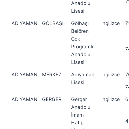
7
Anadolu
Lisesi
ADIYAMAN
GÖLBAŞI
Gölbaşı
İngilizce
7
Belören
Çok
Programlı
7
Anadolu
Lisesi
ADIYAMAN
MERKEZ
Adıyaman
İngilizce
7
Lisesi
7
ADIYAMAN
GERGER
Gerger
İngilizce
6
Anadolu
İmam
4
Hatip