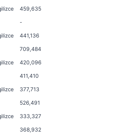
gilizce
459,635
-
gilizce
441,136
709,484
gilizce
420,096
411,410
gilizce
377,713
526,491
gilizce
333,327
368,932