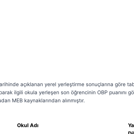
rihinde açıklanan yerel yerleştirme sonuçlarına göre ta
aparak ilgili okula yerleşen son öğrencinin OBP puanını g
udan MEB kaynaklarından alınmıştır.
Okul Adı
Ya
Di