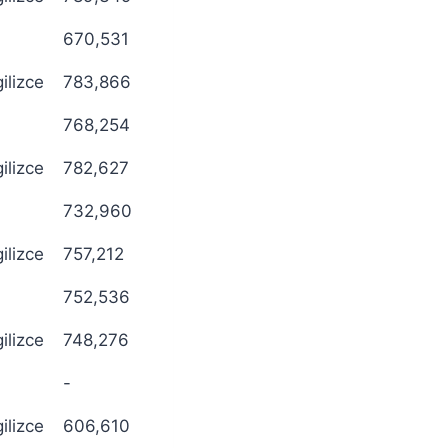
670,531
gilizce
783,866
768,254
gilizce
782,627
732,960
gilizce
757,212
752,536
gilizce
748,276
-
gilizce
606,610