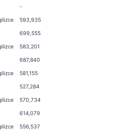
-
gilizce
593,935
699,555
gilizce
583,201
687,840
gilizce
581,155
527,284
gilizce
570,734
614,079
gilizce
556,537