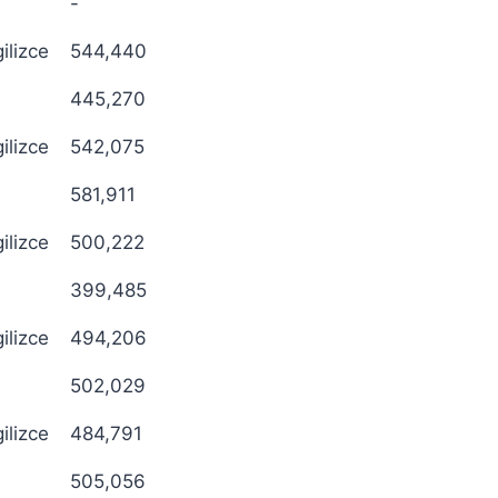
-
gilizce
544,440
445,270
gilizce
542,075
581,911
gilizce
500,222
399,485
gilizce
494,206
502,029
gilizce
484,791
505,056