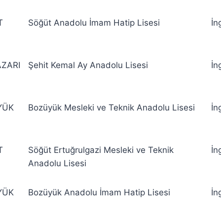
T
Söğüt Anadolu İmam Hatip Lisesi
İn
ZARI
Şehit Kemal Ay Anadolu Lisesi
İn
YÜK
Bozüyük Mesleki ve Teknik Anadolu Lisesi
İn
T
Söğüt Ertuğrulgazi Mesleki ve Teknik
İn
Anadolu Lisesi
YÜK
Bozüyük Anadolu İmam Hatip Lisesi
İn