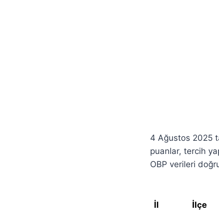
4 Ağustos 2025 ta
puanlar, tercih y
OBP verileri doğr
İl
İlçe