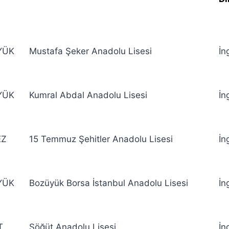
YÜK
Mustafa Şeker Anadolu Lisesi
İn
YÜK
Kumral Abdal Anadolu Lisesi
İn
EZ
15 Temmuz Şehitler Anadolu Lisesi
İn
YÜK
Bozüyük Borsa İstanbul Anadolu Lisesi
İn
T
Söğüt Anadolu Lisesi
İn