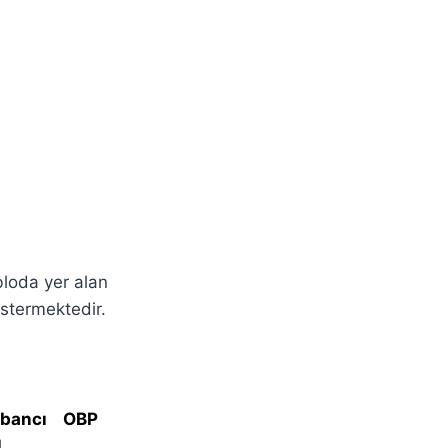
bloda yer alan
östermektedir.
bancı
OBP
l