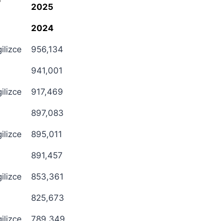
2025
2024
gilizce
956,134
941,001
gilizce
917,469
897,083
gilizce
895,011
891,457
gilizce
853,361
825,673
gilizce
789,349