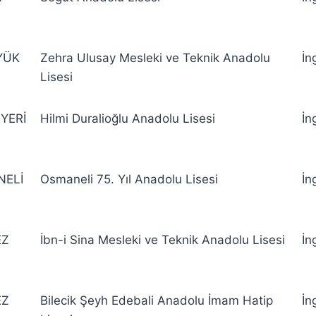
YÜK
Zehra Ulusay Mesleki ve Teknik Anadolu
İn
Lisesi
YERİ
Hilmi Duralioğlu Anadolu Lisesi
İn
ELİ
Osmaneli 75. Yıl Anadolu Lisesi
İn
EZ
İbn-i Sina Mesleki ve Teknik Anadolu Lisesi
İn
EZ
Bilecik Şeyh Edebali Anadolu İmam Hatip
İn