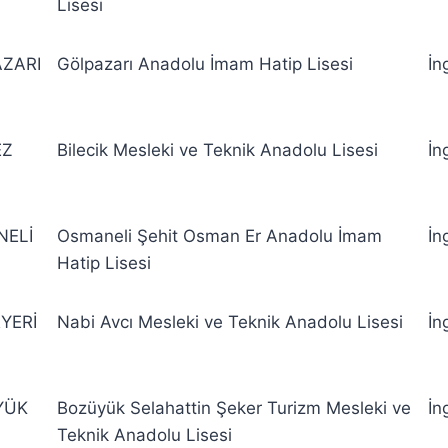
Lisesi
ZARI
Gölpazarı Anadolu İmam Hatip Lisesi
İn
EZ
Bilecik Mesleki ve Teknik Anadolu Lisesi
İn
ELİ
Osmaneli Şehit Osman Er Anadolu İmam
İn
Hatip Lisesi
YERİ
Nabi Avcı Mesleki ve Teknik Anadolu Lisesi
İn
YÜK
Bozüyük Selahattin Şeker Turizm Mesleki ve
İn
Teknik Anadolu Lisesi