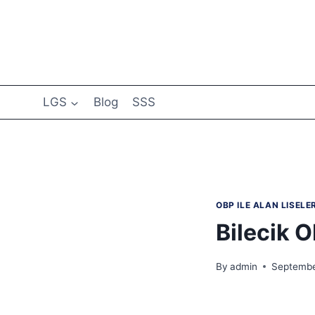
Skip
to
content
LGS
Blog
SSS
OBP ILE ALAN LISELE
Bilecik O
By
admin
Septembe