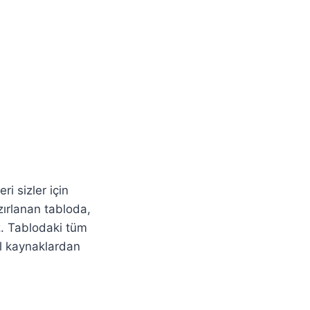
ri sizler için
zırlanan tabloda,
iz. Tablodaki tüm
el kaynaklardan