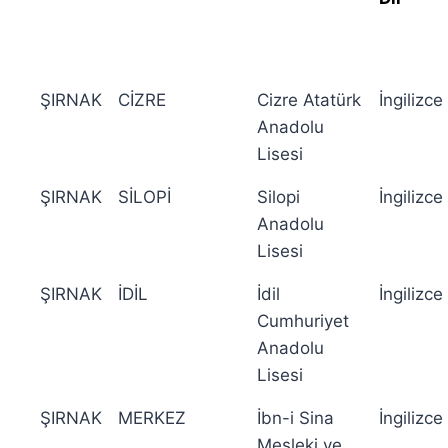
ŞIRNAK
CİZRE
Cizre Atatürk
İngilizce
Anadolu
Lisesi
ŞIRNAK
SİLOPİ
Silopi
İngilizce
Anadolu
Lisesi
ŞIRNAK
İDİL
İdil
İngilizce
Cumhuriyet
Anadolu
Lisesi
ŞIRNAK
MERKEZ
İbn-i Sina
İngilizce
Mesleki ve