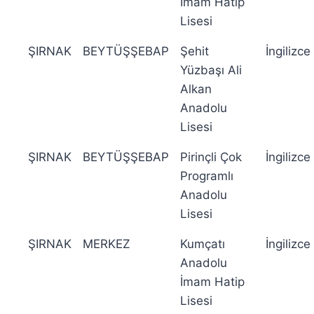
İmam Hatip
Lisesi
ŞIRNAK
BEYTÜŞŞEBAP
Şehit
İngilizce
Yüzbaşı Ali
Alkan
Anadolu
Lisesi
ŞIRNAK
BEYTÜŞŞEBAP
Pirinçli Çok
İngilizce
Programlı
Anadolu
Lisesi
ŞIRNAK
MERKEZ
Kumçatı
İngilizce
Anadolu
İmam Hatip
Lisesi