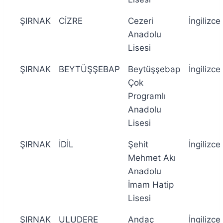
ŞIRNAK
CİZRE
Cezeri
İngilizce
Anadolu
Lisesi
ŞIRNAK
BEYTÜŞŞEBAP
Beytüşşebap
İngilizce
Çok
Programlı
Anadolu
Lisesi
ŞIRNAK
İDİL
Şehit
İngilizce
Mehmet Akı
Anadolu
İmam Hatip
Lisesi
ŞIRNAK
ULUDERE
Andaç
İngilizce