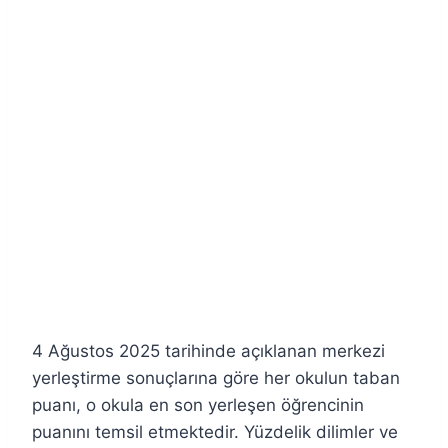
4 Ağustos 2025 tarihinde açıklanan merkezi
yerleştirme sonuçlarına göre her okulun taban
puanı, o okula en son yerleşen öğrencinin
puanını temsil etmektedir. Yüzdelik dilimler ve