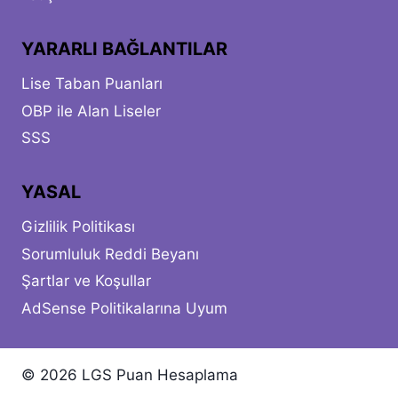
YARARLI BAĞLANTILAR
Lise Taban Puanları
OBP ile Alan Liseler
SSS
YASAL
Gizlilik Politikası
Sorumluluk Reddi Beyanı
Şartlar ve Koşullar
AdSense Politikalarına Uyum
© 2026 LGS Puan Hesaplama