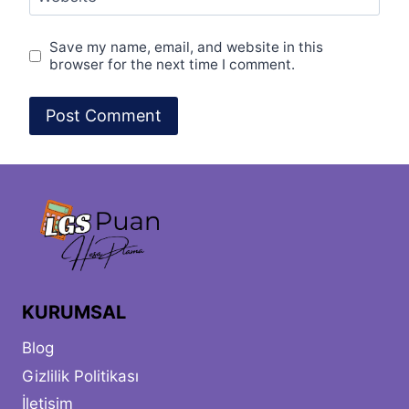
Save my name, email, and website in this
browser for the next time I comment.
KURUMSAL
Blog
Gizlilik Politikası
İletişim