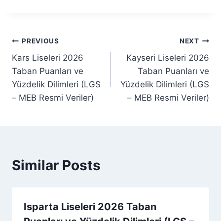
Post
PREVIOUS
NEXT
Kars Liseleri 2026
Kayseri Liseleri 2026
navigation
Taban Puanları ve
Taban Puanları ve
Yüzdelik Dilimleri (LGS
Yüzdelik Dilimleri (LGS
– MEB Resmi Veriler)
– MEB Resmi Veriler)
Similar Posts
Isparta Liseleri 2026 Taban