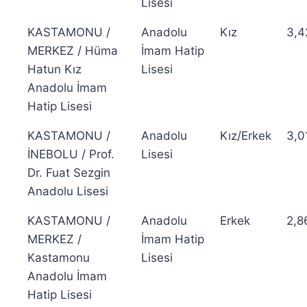
Lisesi
KASTAMONU /
Anadolu
Kız
3,4
MERKEZ / Hüma
İmam Hatip
Hatun Kız
Lisesi
Anadolu İmam
Hatip Lisesi
KASTAMONU /
Anadolu
Kız/Erkek
3,0
İNEBOLU / Prof.
Lisesi
Dr. Fuat Sezgin
Anadolu Lisesi
KASTAMONU /
Anadolu
Erkek
2,8
MERKEZ /
İmam Hatip
Kastamonu
Lisesi
Anadolu İmam
Hatip Lisesi