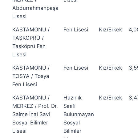
Abdurrahmanpaşa
Lisesi
KASTAMONU /
Fen Lisesi
Kız/Erkek
4,0
TAŞKÖPRÜ /
Taşköprü Fen
Lisesi
KASTAMONU /
Fen Lisesi
Kız/Erkek
3,5
TOSYA / Tosya
Fen Lisesi
KASTAMONU /
Hazırlık
Kız/Erkek
3,4
MERKEZ / Prof. Dr.
Sınıfı
Saime İnal Savi
Bulunmayan
Sosyal Bilimler
Sosyal
Lisesi
Bilimler