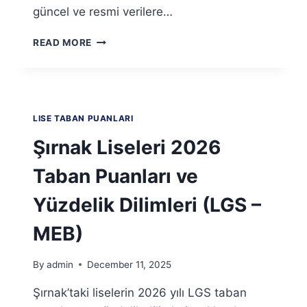
güncel ve resmi verilere…
TEKIRDAĞ
READ MORE
LISELERI
2026
TABAN
PUANLARI
VE
LISE TABAN PUANLARI
YÜZDELIK
DILIMLERI
Şırnak Liseleri 2026
(LGS
–
Taban Puanları ve
MEB)
Yüzdelik Dilimleri (LGS –
MEB)
By
admin
December 11, 2025
Şırnak’taki liselerin 2026 yılı LGS taban