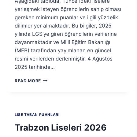
Aşağıdaki tabloda, Tunceli’deki liselere
yerleşmek isteyen öğrencilerin sahip olması
gereken minimum puanlar ve ilgili yüzdelik
dilimler yer almaktadır. Bu bilgiler, 2025
yılında LGS’ye giren öğrencilerin verilerine
dayanmaktadır ve Milli Eğitim Bakanlığı
(MEB) tarafından yayımlanan en güncel
resmi verilerden derlenmiştir. 4 Ağustos
2025 tarihinde…
TUNCELI
READ MORE
LISELERI
2026
TABAN
PUANLARI
VE
LISE TABAN PUANLARI
YÜZDELIK
DILIMLERI
Trabzon Liseleri 2026
(LGS
–