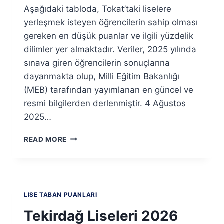
Aşağıdaki tabloda, Tokat’taki liselere
yerleşmek isteyen öğrencilerin sahip olması
gereken en düşük puanlar ve ilgili yüzdelik
dilimler yer almaktadır. Veriler, 2025 yılında
sınava giren öğrencilerin sonuçlarına
dayanmakta olup, Milli Eğitim Bakanlığı
(MEB) tarafından yayımlanan en güncel ve
resmi bilgilerden derlenmiştir. 4 Ağustos
2025…
TOKAT
READ MORE
LISELERI
2026
TABAN
PUANLARI
VE
LISE TABAN PUANLARI
YÜZDELIK
DILIMLERI
Tekirdağ Liseleri 2026
(LGS