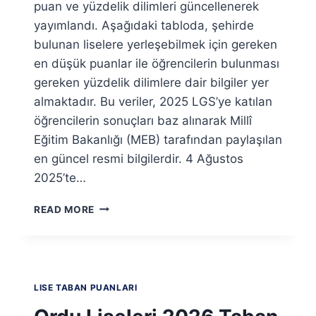
puan ve yüzdelik dilimleri güncellenerek
yayımlandı. Aşağıdaki tabloda, şehirde
bulunan liselere yerleşebilmek için gereken
en düşük puanlar ile öğrencilerin bulunması
gereken yüzdelik dilimlere dair bilgiler yer
almaktadır. Bu veriler, 2025 LGS’ye katılan
öğrencilerin sonuçları baz alınarak Millî
Eğitim Bakanlığı (MEB) tarafından paylaşılan
en güncel resmi bilgilerdir. 4 Ağustos
2025’te…
OSMANIYE
READ MORE
LISELERI
2026
TABAN
PUANLARI
VE
LISE TABAN PUANLARI
YÜZDELIK
DILIMLERI