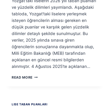
Yozgat’taki liselerin 2026 yılı taban puanları
ve yüzdelik dilimleri yayımlandı. Aşağıdaki
tabloda, Yozgat’taki liselere yerleşmek
isteyen öğrencilerin alması gereken en
düşük puanlar ve karşılık gelen yüzdelik
dilimler detaylı şekilde sunulmuştur. Bu
veriler, 2025 yılında sınava giren
öğrencilerin sonuçlarına dayanmakta olup,
Milli Eğitim Bakanlığı (MEB) tarafından
açıklanan en güncel resmi bilgilerden
alınmıştır. 4 Ağustos 2025’te açıklanan…
YOZGAT
READ MORE
LISELERI
2026
TABAN
PUANLARI
VE
LISE TABAN PUANLARI
YÜZDELIK