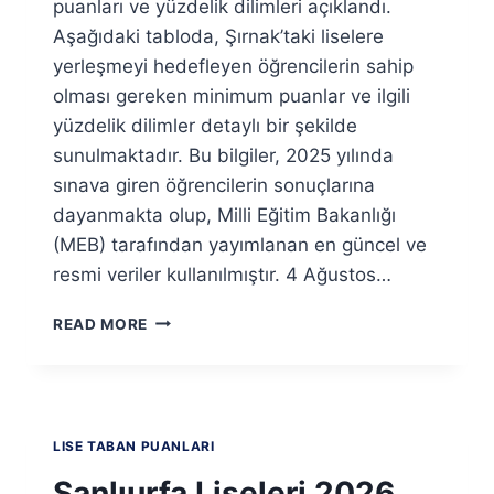
puanları ve yüzdelik dilimleri açıklandı.
Aşağıdaki tabloda, Şırnak’taki liselere
yerleşmeyi hedefleyen öğrencilerin sahip
olması gereken minimum puanlar ve ilgili
yüzdelik dilimler detaylı bir şekilde
sunulmaktadır. Bu bilgiler, 2025 yılında
sınava giren öğrencilerin sonuçlarına
dayanmakta olup, Milli Eğitim Bakanlığı
(MEB) tarafından yayımlanan en güncel ve
resmi veriler kullanılmıştır. 4 Ağustos…
ŞIRNAK
READ MORE
LISELERI
2026
TABAN
PUANLARI
VE
LISE TABAN PUANLARI
YÜZDELIK
DILIMLERI
Şanlıurfa Liseleri 2026