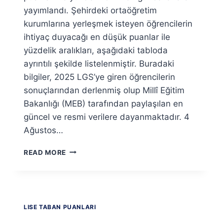
yayımlandı. Şehirdeki ortaöğretim
kurumlarına yerleşmek isteyen öğrencilerin
ihtiyaç duyacağı en düşük puanlar ile
yüzdelik aralıkları, aşağıdaki tabloda
ayrıntılı şekilde listelenmiştir. Buradaki
bilgiler, 2025 LGS’ye giren öğrencilerin
sonuçlarından derlenmiş olup Millî Eğitim
Bakanlığı (MEB) tarafından paylaşılan en
güncel ve resmi verilere dayanmaktadır. 4
Ağustos…
SIIRT
READ MORE
LISELERI
2026
TABAN
PUANLARI
VE
LISE TABAN PUANLARI
YÜZDELIK