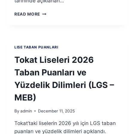
tarihinde açıklanan…
TRABZON
READ MORE
LISELERI
2026
TABAN
PUANLARI
VE
LISE TABAN PUANLARI
YÜZDELIK
DILIMLERI
Tokat Liseleri 2026
(LGS
–
Taban Puanları ve
MEB)
Yüzdelik Dilimleri (LGS –
MEB)
By
admin
December 11, 2025
Tokat’taki liselerin 2026 yılı için LGS taban
puanları ve yüzdelik dilimleri açıklandı.