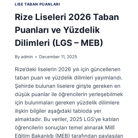
VE
LISE TABAN PUANLARI
YÜZDELIK
DILIMLERI
Rize Liseleri 2026 Taban
(LGS
–
Puanları ve Yüzdelik
MEB)
Dilimleri (LGS – MEB)
By
admin
December 11, 2025
Rize’deki liselerin 2026 yılı için güncellenen
taban puan ve yüzdelik dilimleri yayımlandı.
Şehirde bulunan liselere girişte gereken en
düşük puanlar ile öğrencilerin yerleşebilmek
için bulunmaları gereken yüzdelik dilimlere
ilişkin bilgiler aşağıdaki tabloda yer
almaktadır. Bu veriler, 2025 LGS’ye katılan
öğrencilerin sonuçları temel alınarak Millî
Eğitim Bakanlığı (MEB) tarafından paylaşılan