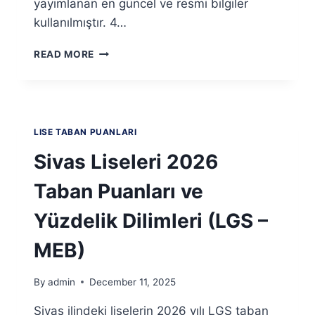
yayımlanan en güncel ve resmi bilgiler
kullanılmıştır. 4…
ŞANLIURFA
READ MORE
LISELERI
2026
TABAN
PUANLARI
VE
LISE TABAN PUANLARI
YÜZDELIK
DILIMLERI
Sivas Liseleri 2026
(LGS
–
Taban Puanları ve
MEB)
Yüzdelik Dilimleri (LGS –
MEB)
By
admin
December 11, 2025
Sivas ilindeki liselerin 2026 yılı LGS taban