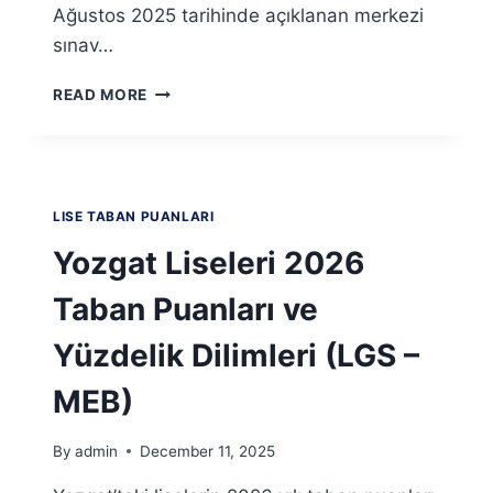
Ağustos 2025 tarihinde açıklanan merkezi
sınav…
ZONGULDAK
READ MORE
LISELERI
2026
TABAN
PUANLARI
VE
LISE TABAN PUANLARI
YÜZDELIK
DILIMLERI
Yozgat Liseleri 2026
(LGS
–
Taban Puanları ve
MEB)
Yüzdelik Dilimleri (LGS –
MEB)
By
admin
December 11, 2025