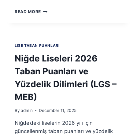
ORDU
READ MORE
LISELERI
2026
TABAN
PUANLARI
VE
LISE TABAN PUANLARI
YÜZDELIK
DILIMLERI
Niğde Liseleri 2026
(LGS
–
Taban Puanları ve
MEB)
Yüzdelik Dilimleri (LGS –
MEB)
By
admin
December 11, 2025
Niğde’deki liselerin 2026 yılı için
güncellenmiş taban puanları ve yüzdelik