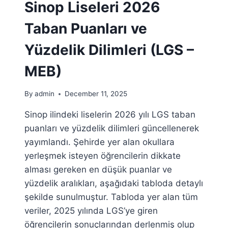
DILIMLERI
Sinop Liseleri 2026
(LGS
–
Taban Puanları ve
MEB)
Yüzdelik Dilimleri (LGS –
MEB)
By
admin
December 11, 2025
Sinop ilindeki liselerin 2026 yılı LGS taban
puanları ve yüzdelik dilimleri güncellenerek
yayımlandı. Şehirde yer alan okullara
yerleşmek isteyen öğrencilerin dikkate
alması gereken en düşük puanlar ve
yüzdelik aralıkları, aşağıdaki tabloda detaylı
şekilde sunulmuştur. Tabloda yer alan tüm
veriler, 2025 yılında LGS’ye giren
öğrencilerin sonuçlarından derlenmiş olup