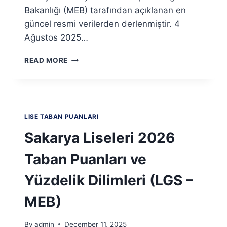
Bakanlığı (MEB) tarafından açıklanan en
güncel resmi verilerden derlenmiştir. 4
Ağustos 2025…
SAMSUN
READ MORE
LISELERI
2026
TABAN
PUANLARI
VE
LISE TABAN PUANLARI
YÜZDELIK
DILIMLERI
Sakarya Liseleri 2026
(LGS
–
Taban Puanları ve
MEB)
Yüzdelik Dilimleri (LGS –
MEB)
By
admin
December 11, 2025