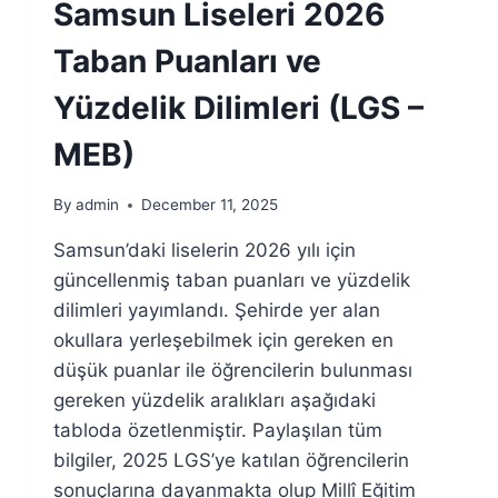
DILIMLERI
Samsun Liseleri 2026
(LGS
–
Taban Puanları ve
MEB)
Yüzdelik Dilimleri (LGS –
MEB)
By
admin
December 11, 2025
Samsun’daki liselerin 2026 yılı için
güncellenmiş taban puanları ve yüzdelik
dilimleri yayımlandı. Şehirde yer alan
okullara yerleşebilmek için gereken en
düşük puanlar ile öğrencilerin bulunması
gereken yüzdelik aralıkları aşağıdaki
tabloda özetlenmiştir. Paylaşılan tüm
bilgiler, 2025 LGS’ye katılan öğrencilerin
sonuçlarına dayanmakta olup Millî Eğitim