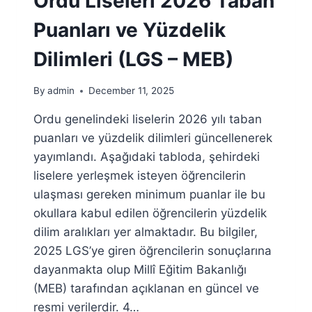
Ordu Liseleri 2026 Taban
(LGS
–
Puanları ve Yüzdelik
MEB)
Dilimleri (LGS – MEB)
By
admin
December 11, 2025
Ordu genelindeki liselerin 2026 yılı taban
puanları ve yüzdelik dilimleri güncellenerek
yayımlandı. Aşağıdaki tabloda, şehirdeki
liselere yerleşmek isteyen öğrencilerin
ulaşması gereken minimum puanlar ile bu
okullara kabul edilen öğrencilerin yüzdelik
dilim aralıkları yer almaktadır. Bu bilgiler,
2025 LGS’ye giren öğrencilerin sonuçlarına
dayanmakta olup Millî Eğitim Bakanlığı
(MEB) tarafından açıklanan en güncel ve
resmi verilerdir. 4…