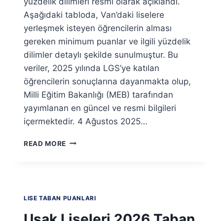
yüzdelik dilimleri resmi olarak açıklandı.
Aşağıdaki tabloda, Van’daki liselere
yerleşmek isteyen öğrencilerin alması
gereken minimum puanlar ve ilgili yüzdelik
dilimler detaylı şekilde sunulmuştur. Bu
veriler, 2025 yılında LGS’ye katılan
öğrencilerin sonuçlarına dayanmakta olup,
Milli Eğitim Bakanlığı (MEB) tarafından
yayımlanan en güncel ve resmi bilgileri
içermektedir. 4 Ağustos 2025…
VAN
READ MORE
LISELERI
2026
TABAN
PUANLARI
VE
LISE TABAN PUANLARI
YÜZDELIK
DILIMLERI
Uşak Liseleri 2026 Taban