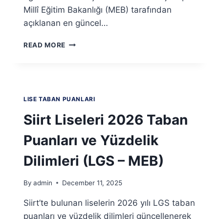
Millî Eğitim Bakanlığı (MEB) tarafından
açıklanan en güncel…
SINOP
READ MORE
LISELERI
2026
TABAN
PUANLARI
VE
LISE TABAN PUANLARI
YÜZDELIK
DILIMLERI
Siirt Liseleri 2026 Taban
(LGS
–
Puanları ve Yüzdelik
MEB)
Dilimleri (LGS – MEB)
By
admin
December 11, 2025
Siirt’te bulunan liselerin 2026 yılı LGS taban
puanları ve yüzdelik dilimleri güncellenerek