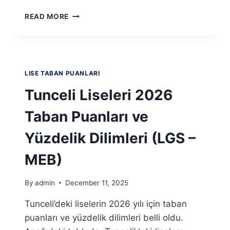
UŞAK
READ MORE
LISELERI
2026
TABAN
PUANLARI
VE
LISE TABAN PUANLARI
YÜZDELIK
DILIMLERI
Tunceli Liseleri 2026
(LGS
–
Taban Puanları ve
MEB)
Yüzdelik Dilimleri (LGS –
MEB)
By
admin
December 11, 2025
Tunceli’deki liselerin 2026 yılı için taban
puanları ve yüzdelik dilimleri belli oldu.