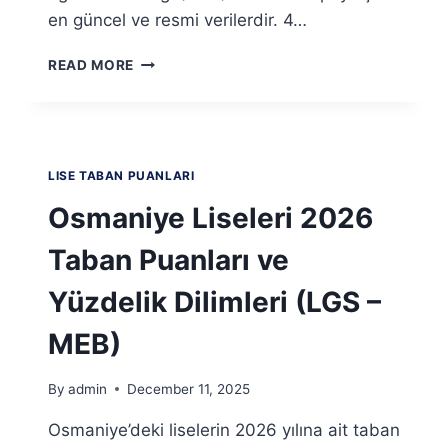
en güncel ve resmi verilerdir. 4…
RIZE
READ MORE
LISELERI
2026
TABAN
PUANLARI
VE
LISE TABAN PUANLARI
YÜZDELIK
DILIMLERI
Osmaniye Liseleri 2026
(LGS
–
Taban Puanları ve
MEB)
Yüzdelik Dilimleri (LGS –
MEB)
By
admin
December 11, 2025
Osmaniye’deki liselerin 2026 yılına ait taban