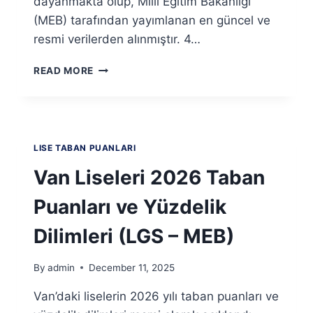
dayanmakta olup, Milli Eğitim Bakanlığı
(MEB) tarafından yayımlanan en güncel ve
resmi verilerden alınmıştır. 4…
YALOVA
READ MORE
LISELERI
2026
TABAN
PUANLARI
VE
LISE TABAN PUANLARI
YÜZDELIK
DILIMLERI
Van Liseleri 2026 Taban
(LGS
–
Puanları ve Yüzdelik
MEB)
Dilimleri (LGS – MEB)
By
admin
December 11, 2025
Van’daki liselerin 2026 yılı taban puanları ve