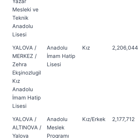
Yazar
Mesleki ve
Teknik
Anadolu
Lisesi
YALOVA /
Anadolu
Kız
2,206,044
MERKEZ /
İmam Hatip
Zehra
Lisesi
Ekşinozlugil
Kız
Anadolu
İmam Hatip
Lisesi
YALOVA /
Anadolu
Kız/Erkek
2,177,712
ALTINOVA /
Meslek
Yalova
Programı