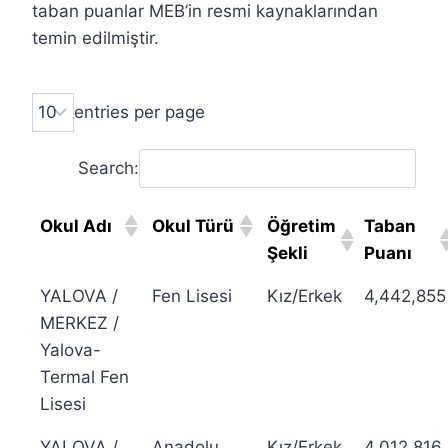
taban puanlar MEB’in resmi kaynaklarından
temin edilmiştir.
entries per page
Search:
Okul Adı
Okul Türü
Öğretim
Taban
Şekli
Puanı
YALOVA /
Fen Lisesi
Kız/Erkek
4,442,855
MERKEZ /
Yalova-
Termal Fen
Lisesi
YALOVA /
Anadolu
Kız/Erkek
4,012,816