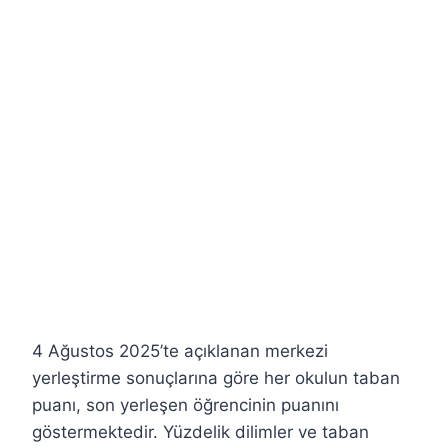
4 Ağustos 2025’te açıklanan merkezi
yerleştirme sonuçlarına göre her okulun taban
puanı, son yerleşen öğrencinin puanını
göstermektedir. Yüzdelik dilimler ve taban