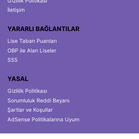
Gizlilik Politikası
İletişim
YARARLI BAĞLANTILAR
Lise Taban Puanları
OBP ile Alan Liseler
SSS
YASAL
Gizlilik Politikası
Sorumluluk Reddi Beyanı
Şartlar ve Koşullar
AdSense Politikalarına Uyum