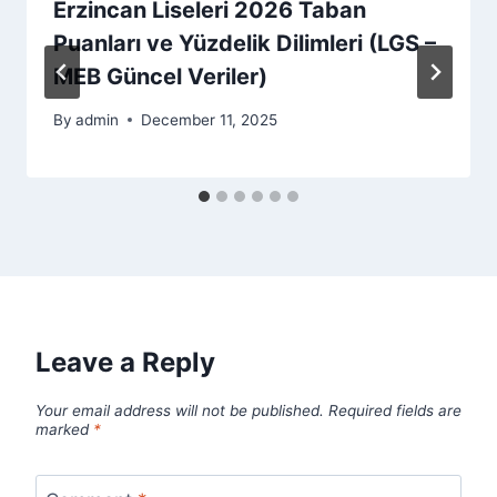
Erzincan Liseleri 2026 Taban
Puanları ve Yüzdelik Dilimleri (LGS –
MEB Güncel Veriler)
By
admin
December 11, 2025
Leave a Reply
Your email address will not be published.
Required fields are
marked
*