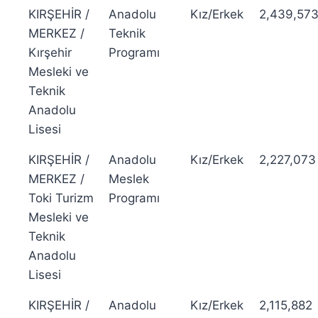
KIRŞEHİR /
Anadolu
Kız/Erkek
2,439,57
MERKEZ /
Teknik
Kırşehir
Programı
Mesleki ve
Teknik
Anadolu
Lisesi
KIRŞEHİR /
Anadolu
Kız/Erkek
2,227,073
MERKEZ /
Meslek
Toki Turizm
Programı
Mesleki ve
Teknik
Anadolu
Lisesi
KIRŞEHİR /
Anadolu
Kız/Erkek
2,115,882