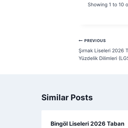
Showing 1 to 10 o
Post
PREVIOUS
Şırnak Liseleri 2026 
navigation
Yüzdelik Dilimleri (L
Similar Posts
26 Taban
Bingöl Liseleri 2026 Taban