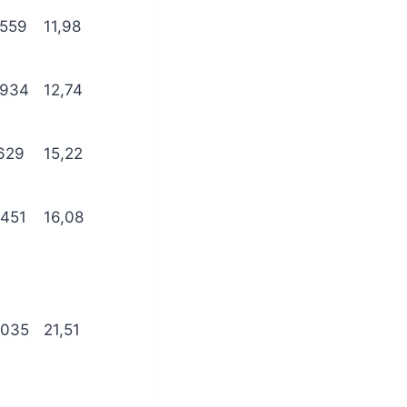
,559
11,98
,934
12,74
,629
15,22
,451
16,08
,035
21,51