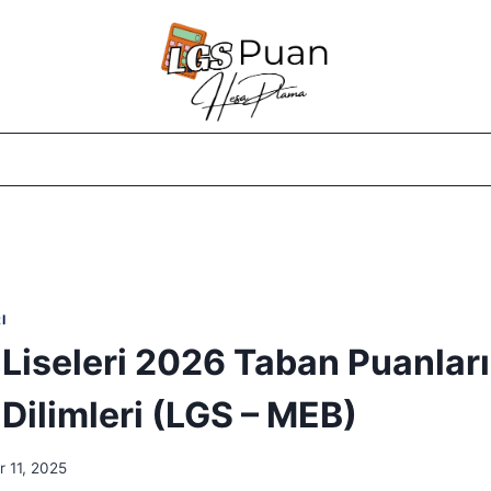
I
 Liseleri 2026 Taban Puanları
Dilimleri (LGS – MEB)
 11, 2025