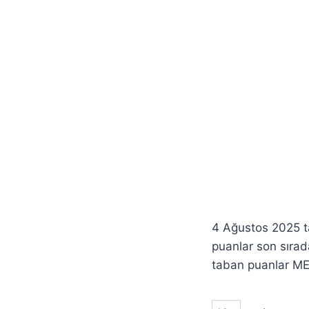
4 Ağustos 2025 ta
puanlar son sırad
taban puanlar MEB