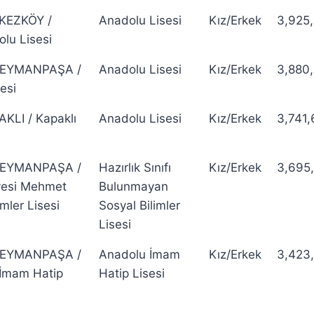
KEZKÖY /
Anadolu Lisesi
Kız/Erkek
3,925
lu Lisesi
LEYMANPAŞA /
Anadolu Lisesi
Kız/Erkek
3,880
esi
KLI / Kapaklı
Anadolu Lisesi
Kız/Erkek
3,741
LEYMANPAŞA /
Hazırlık Sınıfı
Kız/Erkek
3,695
yesi Mehmet
Bulunmayan
mler Lisesi
Sosyal Bilimler
Lisesi
LEYMANPAŞA /
Anadolu İmam
Kız/Erkek
3,423
 İmam Hatip
Hatip Lisesi