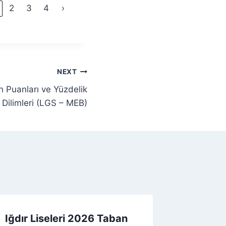
2
3
4
›
NEXT
n Puanları ve Yüzdelik
Dilimleri (LGS – MEB)
Iğdır Liseleri 2026 Taban
Kilis L