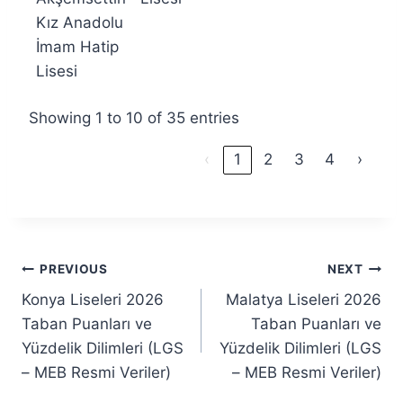
Kız Anadolu
İmam Hatip
Lisesi
Showing 1 to 10 of 35 entries
‹
1
2
3
4
›
Post
PREVIOUS
NEXT
Konya Liseleri 2026
Malatya Liseleri 2026
navigation
Taban Puanları ve
Taban Puanları ve
Yüzdelik Dilimleri (LGS
Yüzdelik Dilimleri (LGS
– MEB Resmi Veriler)
– MEB Resmi Veriler)