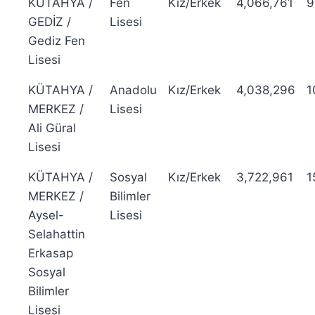
KÜTAHYA /
Fen
Kız/Erkek
4,066,761
9
GEDİZ /
Lisesi
Gediz Fen
Lisesi
KÜTAHYA /
Anadolu
Kız/Erkek
4,038,296
1
MERKEZ /
Lisesi
Ali Güral
Lisesi
KÜTAHYA /
Sosyal
Kız/Erkek
3,722,961
1
MERKEZ /
Bilimler
Aysel-
Lisesi
Selahattin
Erkasap
Sosyal
Bilimler
Lisesi