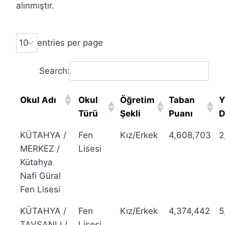
alınmıştır.
entries per page
Search:
Okul Adı
Okul
Öğretim
Taban
Y
Türü
Şekli
Puanı
D
KÜTAHYA /
Fen
Kız/Erkek
4,608,703
2
MERKEZ /
Lisesi
Kütahya
Nafi Güral
Fen Lisesi
KÜTAHYA /
Fen
Kız/Erkek
4,374,442
5
TAVŞANLI /
Lisesi